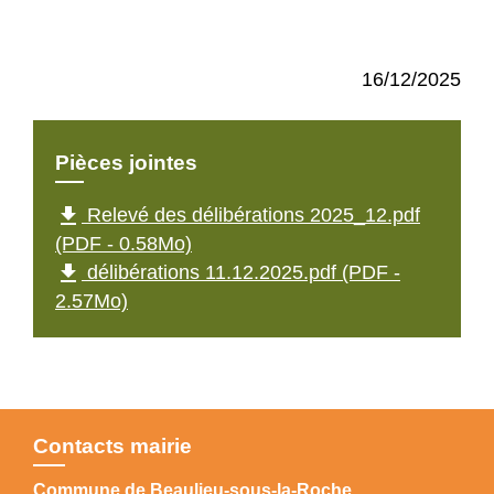
16/12/2025
Pièces jointes
file_download
Relevé des délibérations 2025_12.pdf
(PDF - 0.58Mo)
file_download
délibérations 11.12.2025.pdf (PDF -
2.57Mo)
Contacts mairie
Commune de Beaulieu-sous-la-Roche